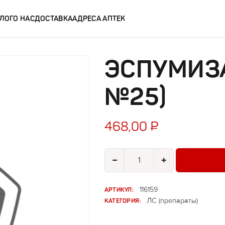
ЛОГ
О НАС
ДОСТАВКА
АДРЕСА АПТЕК
ЭСПУМИЗА
№25)
468,00
₽
Количество товара Эспумизан (к
−
+
АРТИКУЛ:
116159
КАТЕГОРИЯ:
ЛС (препараты)