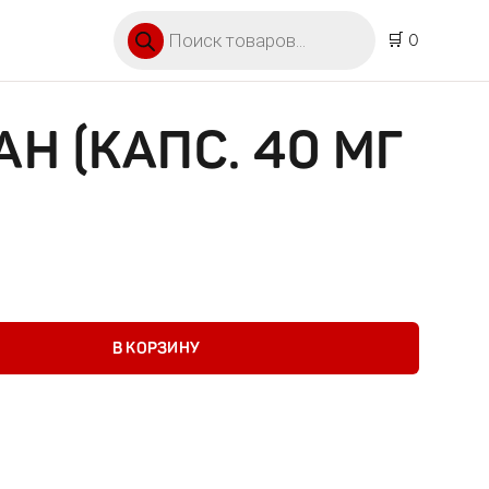
Поиск товаров
🛒 0
Н (КАПС. 40 МГ
апс. 40 мг №25)
В КОРЗИНУ