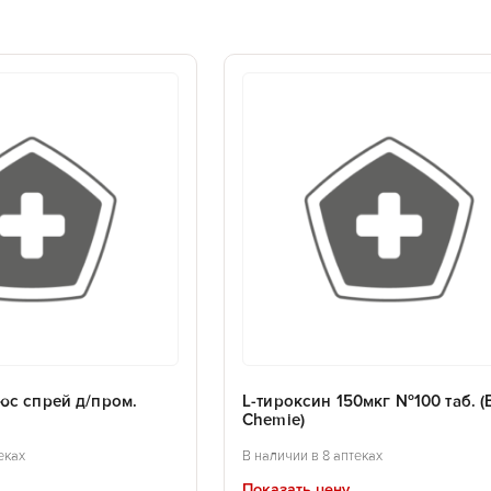
юс спрей д/пром.
L-тироксин 150мкг №100 таб. (B
Chemie)
еках
В наличии в 8 аптеках
Показать цену