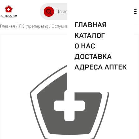
Перейти к содержимому
Поиск товаров
🛒 0
М
ГЛАВНАЯ
Главная
/
ЛС (препараты)
/ Эспумизан L 30мл эмульсия
КАТАЛОГ
О НАС
ДОСТАВКА
АДРЕСА АПТЕК