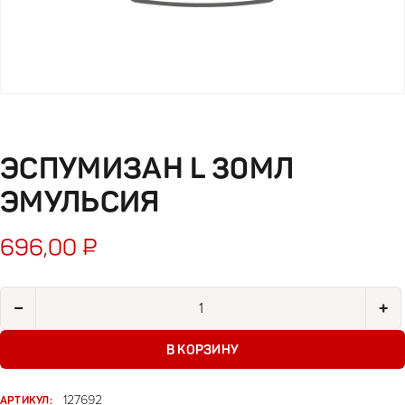
ЭСПУМИЗАН L 30МЛ
ЭМУЛЬСИЯ
696,00
₽
Количество товара Эспумизан L 30мл эмульсия
−
+
В КОРЗИНУ
АРТИКУЛ:
127692