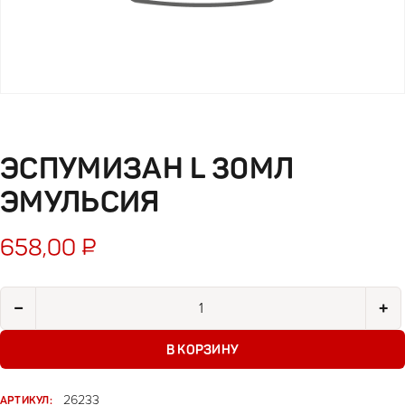
ЭСПУМИЗАН L 30МЛ
ЭМУЛЬСИЯ
658,00
₽
Количество товара Эспумизан L 30мл эмульсия
−
+
В КОРЗИНУ
АРТИКУЛ:
26233