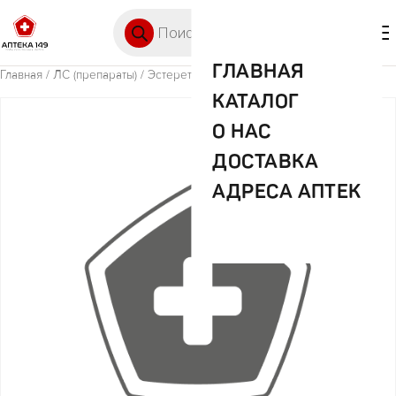
Перейти к содержимому
Поиск товаров
🛒 0
М
ГЛАВНАЯ
Главная
/
ЛС (препараты)
/ Эстеретта таб.п/о 3мг+15мг №28
КАТАЛОГ
О НАС
ДОСТАВКА
АДРЕСА АПТЕК