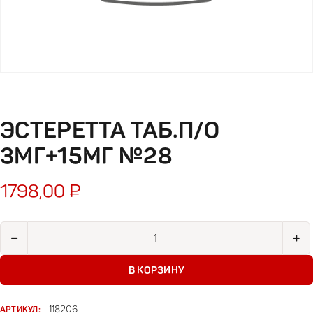
ЭСТЕРЕТТА ТАБ.П/О
3МГ+15МГ №28
1798,00
₽
Количество товара Эстеретта таб.п/о 3мг+15мг №28
−
+
В КОРЗИНУ
АРТИКУЛ:
118206