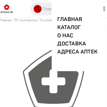
Перейти к содержимому
Поиск товаров
🛒 0
М
ГЛАВНАЯ
Главная
/
ЛС (препараты)
/ Эсциталопрам 10мг №30 таб.(Прана)
КАТАЛОГ
О НАС
ДОСТАВКА
АДРЕСА АПТЕК