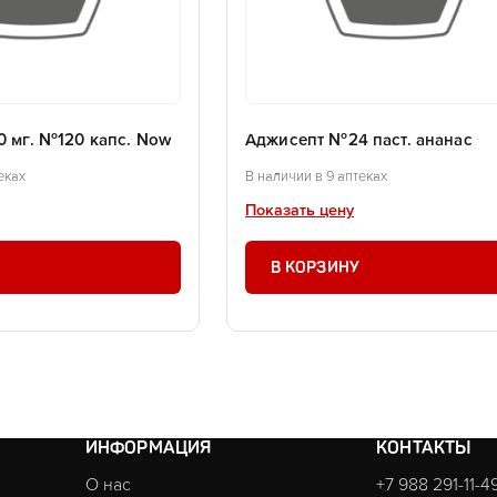
0 мг. №120 капс. Now
Аджисепт №24 паст. ананас
еках
В наличии в 9 аптеках
Показать цену
В КОРЗИНУ
ИНФОРМАЦИЯ
КОНТАКТЫ
О нас
+7 988 291-11-4