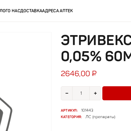
ЛОГ
О НАС
ДОСТАВКА
АДРЕСА АПТЕК
ЭТРИВЕК
0,05% 60
2646,00
₽
Количество товара Этривекс ша
−
+
АРТИКУЛ:
101443
КАТЕГОРИЯ:
ЛС (препараты)