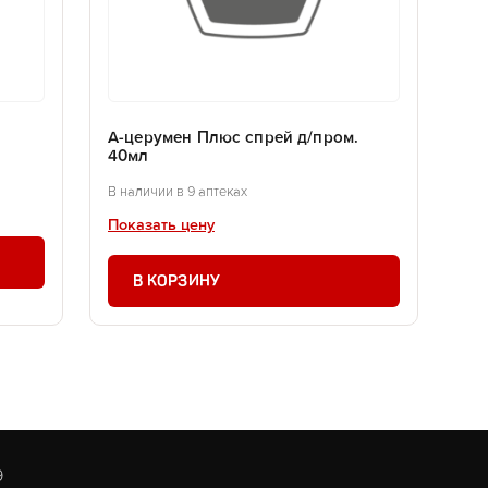
А-церумен Плюс спрей д/пром.
40мл
В наличии в 9 аптеках
Показать цену
В КОРЗИНУ
9