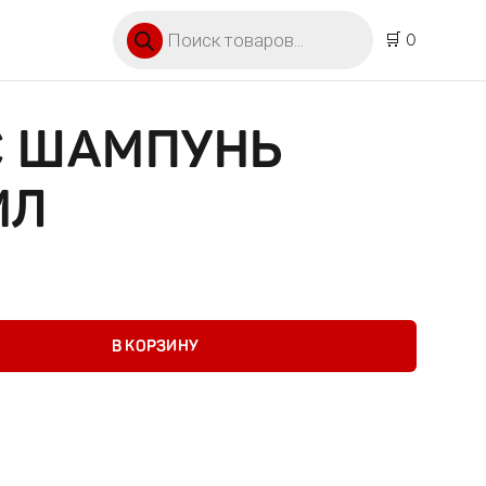
Поиск товаров
🛒 0
С ШАМПУНЬ
МЛ
мпунь 0,05% 60мл
В КОРЗИНУ