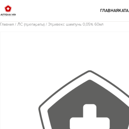
Перейти к содержимому
ГЛАВНАЯ
КАТА
Главная
/
ЛС (препараты)
/ Этривекс шампунь 0,05% 60мл