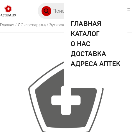
Перейти к содержимому
Поиск товаров
🛒 0
М
ГЛАВНАЯ
Главная
/
ЛС (препараты)
/ Эутирокс 75мкг №100 таб
КАТАЛОГ
О НАС
ДОСТАВКА
АДРЕСА АПТЕК