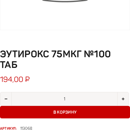
ЭУТИРОКС 75МКГ №100
ТАБ
194,00
₽
Количество товара Эутирокс 75мкг №100 таб
−
+
В КОРЗИНУ
АРТИКУЛ:
113068