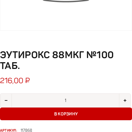
ЭУТИРОКС 88МКГ №100
ТАБ.
216,00
₽
Количество товара Эутирокс 88мкг №100 таб.
−
+
В КОРЗИНУ
АРТИКУЛ:
117868