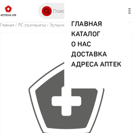
Перейти к содержимому
Поиск товаров
🛒 0
М
ГЛАВНАЯ
Главная
/
ЛС (препараты)
/ Эутирокс 88мкг №100 таб.
КАТАЛОГ
О НАС
ДОСТАВКА
АДРЕСА АПТЕК