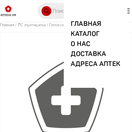
Перейти к содержимому
Поиск товаров
🛒 0
М
ГЛАВНАЯ
Главная
/
ЛС (препараты)
/ Гипоксен 0,25г №30 капс
КАТАЛОГ
О НАС
ДОСТАВКА
АДРЕСА АПТЕК