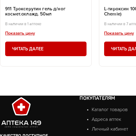
911 Троксерутин гель д/ног
L-тироксин 100
космет.охлажд. 50мл
Chemie)
В наличии в 1 аптеке
В наличии в 7 апт
Показать цену
Показать цену
ЧИТАТЬ ДАЛЕЕ
ЧИТАТЬ ДА
ПОКУПАТЕЛЯМ
Каталог товаров
Адреса аптек
Личный кабинет
КАЧЕСТВО ДОСТУПНОЕ