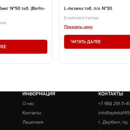
мкг №50 таб. (Berlin-
L-лизина таб. п/о №30
В наличии в 1 аптеке
еках
Показать цену
ЧИТАТЬ ДАЛЕЕ
ЛЕЕ
ИНФОРМАЦИЯ
КОНТАКТЫ
О нас
+7 988 291-11-4
Контакты
info@apteka149
Лицензия
г. Дербент, пр