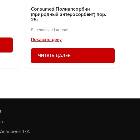
Consumed Полиапсорбин
(природный энтеросорбент) пор.
25г
В наличии в 1 аптеке
Показать цену
ЧИТАТЬ ДАЛЕЕ
9
.ru
. Агасиева 17А