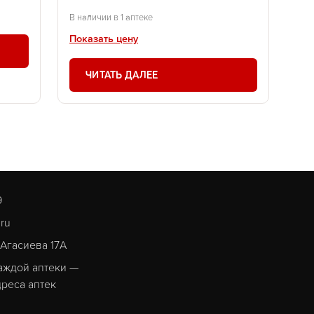
В наличии в 1 аптеке
Показать цену
ЧИТАТЬ ДАЛЕЕ
9
.ru
. Агасиева 17А
аждой аптеки —
реса аптек