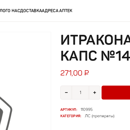
ЛОГ
О НАС
ДОСТАВКА
АДРЕСА АПТЕК
ИТРАКОНА
КАПС №1
271,00
₽
Количество товара Итраконазол
−
+
АРТИКУЛ:
110995
КАТЕГОРИЯ:
ЛС (препараты)