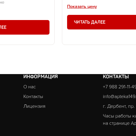
еке
Показать цену
ЧИТАТЬ ДАЛЕЕ
ЛЕЕ
ИНФОРМАЦИЯ
КОНТАКТЫ
О нас
+7 988 291-11-4
Контакты
info@apteka149
Лицензия
г. Дербент, пр
Часы работы к
на странице
Ад