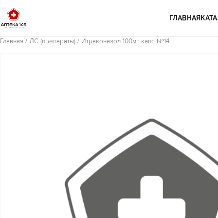
Перейти к содержимому
ГЛАВНАЯ
КАТА
Главная
/
ЛС (препараты)
/ Итраконазол 100мг капс №14