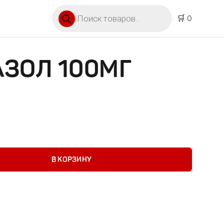
Поиск товаров
🛒 0
ЗОЛ 100МГ
4
 100мг капс №14
В КОРЗИНУ