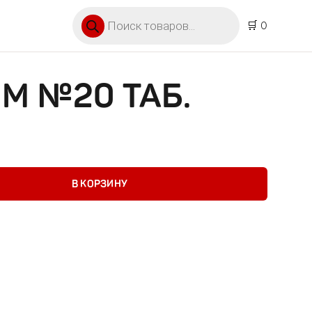
Поиск товаров
🛒 0
М №20 ТАБ.
20 таб.
В КОРЗИНУ