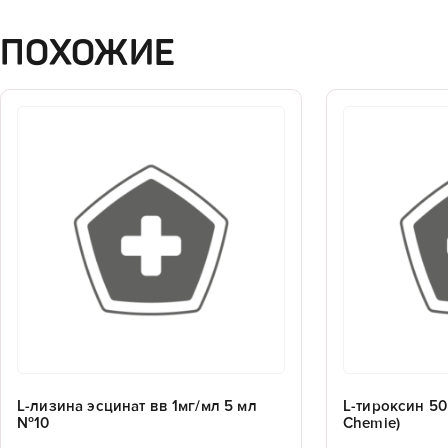
ПОХОЖИЕ
L-лизина эсцинат вв 1мг/мл 5 мл
L-тироксин 50
№10
Chemie)