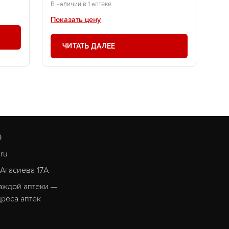
В наличии в 1 аптеке
Показать цену
ЧИТАТЬ ДАЛЕЕ
9
.ru
. Агасиева 17А
аждой аптеки —
реса аптек