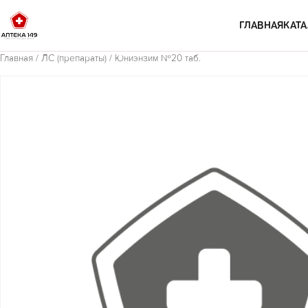
Перейти к содержимому
ГЛАВНАЯ
КАТА
Главная
/
ЛС (препараты)
/ Юниэнзим №20 таб.