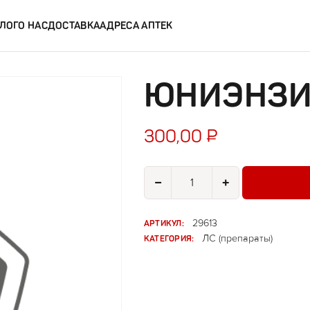
ЛОГ
О НАС
ДОСТАВКА
АДРЕСА АПТЕК
ЮНИЭНЗИ
300,00
₽
Количество товара Юниэнзим №
−
+
АРТИКУЛ:
29613
КАТЕГОРИЯ:
ЛС (препараты)