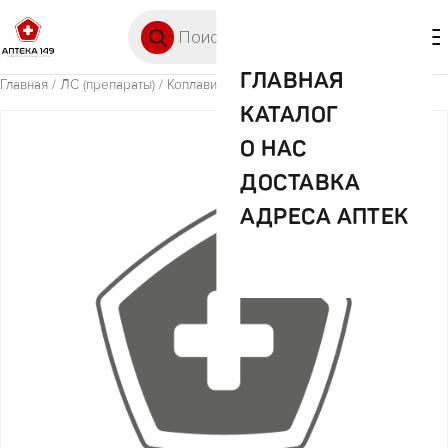
Перейти к содержимому
Поиск товаров
🛒 0
М
ГЛАВНАЯ
Главная
/
ЛС (препараты)
/ Коплавикс 100мг+75мг №28 таб.
КАТАЛОГ
О НАС
ДОСТАВКА
АДРЕСА АПТЕК