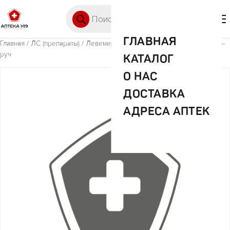
Перейти к содержимому
Поиск товаров
🛒 0
М
ГЛАВНАЯ
Главная
/
ЛС (препараты)
/ Левемир Флекспен 100МЕ/мл 3мл №5 шпр-
руч
КАТАЛОГ
О НАС
ДОСТАВКА
АДРЕСА АПТЕК