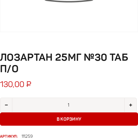
ЛОЗАРТАН 25МГ №30 ТАБ
П/О
130,00
₽
Количество товара Лозартан 25мг №30 таб п/о
−
+
В КОРЗИНУ
АРТИКУЛ:
111259