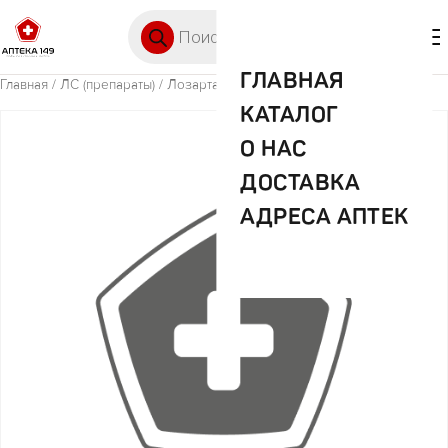
Перейти к содержимому
Поиск товаров
🛒 0
М
ГЛАВНАЯ
Главная
/
ЛС (препараты)
/ Лозартан 25мг №30 таб п/о
КАТАЛОГ
О НАС
ДОСТАВКА
АДРЕСА АПТЕК