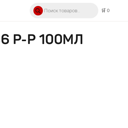
Поиск товаров
🛒 0
6 Р-Р 100МЛ