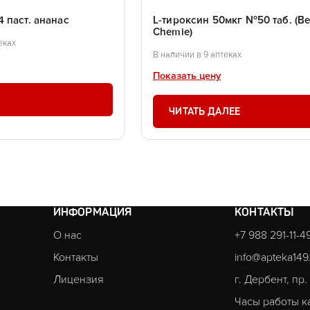
 паст. ананас
L-тироксин 50мкг №50 таб. (Ber
Chemie)
еках
В наличии в 9 аптеках
Показать цену
ЧИТАТЬ ДАЛЕЕ
ИНФОРМАЦИЯ
КОНТАКТЫ
О нас
+7 988 291-11-4
Контакты
info@apteka149
Лицензия
г. Дербент, пр
Часы работы к