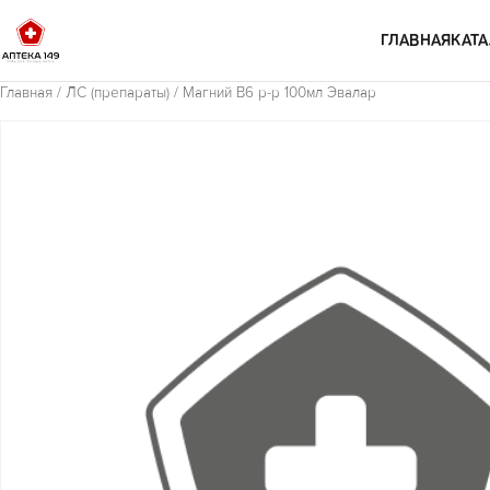
Перейти к содержимому
ГЛАВНАЯ
КАТА
Главная
/
ЛС (препараты)
/ Магний В6 р-р 100мл Эвалар