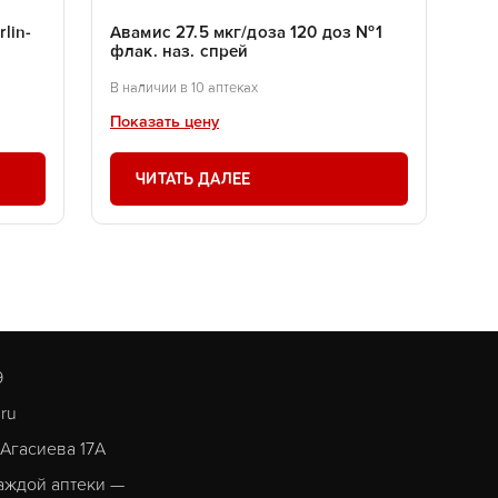
lin-
Авамис 27.5 мкг/доза 120 доз №1
флак. наз. спрей
В наличии в 10 аптеках
Показать цену
ЧИТАТЬ ДАЛЕЕ
9
.ru
. Агасиева 17А
аждой аптеки —