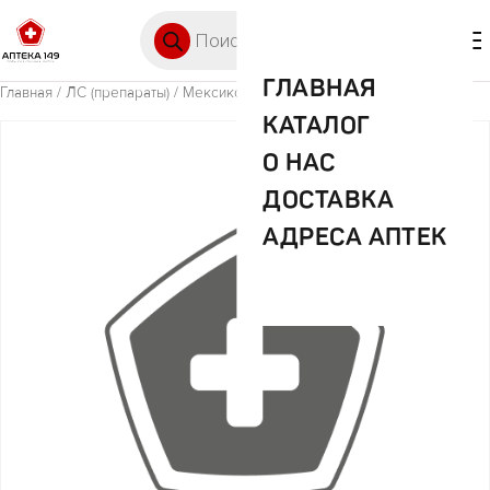
Перейти к содержимому
Поиск товаров
🛒 0
М
ГЛАВНАЯ
Главная
/
ЛС (препараты)
/ Мексикор 5% 5мл №5 амп
КАТАЛОГ
О НАС
ДОСТАВКА
АДРЕСА АПТЕК