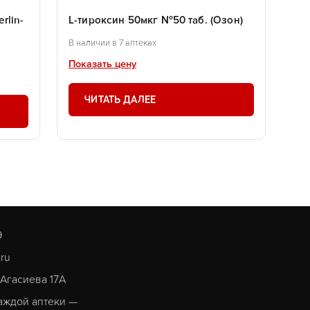
rlin-
L-тироксин 50мкг №50 таб. (Озон)
В наличии в 7 аптеках
Показать цену
ЧИТАТЬ ДАЛЕЕ
9
.ru
. Агасиева 17А
аждой аптеки —