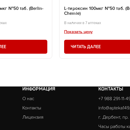
мкг №50 таб. (Berlin-
L-тироксин 100мкг №50 таб. (Be
Chemie)
еках
В наличии в 7 аптеках
Показать цену
ЛЕЕ
ЧИТАТЬ ДАЛЕЕ
ИНФОРМАЦИЯ
КОНТАКТЫ
О нас
+7 988 291-11-4
Контакты
info@apteka149
Лицензия
г. Дербент, пр
Часы работы к