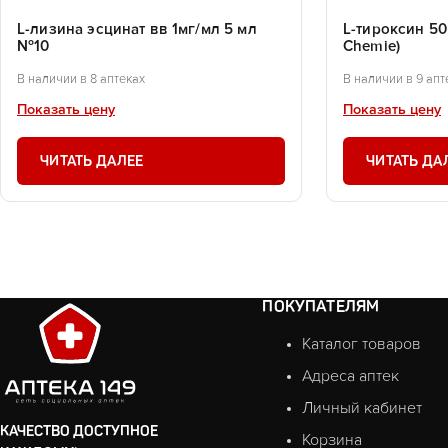
L-лизина эсцинат вв 1мг/мл 5 мл
L-тироксин 50
№10
Chemie)
В наличии в 8 аптеках
В наличии в 9 апт
Показать цену
Показать цену
ЧИТАТЬ ДАЛЕЕ
ЧИТАТЬ ДА
ПОКУПАТЕЛЯМ
Каталог товаров
Адреса аптек
Личный кабинет
КАЧЕСТВО ДОСТУПНОЕ
Корзина