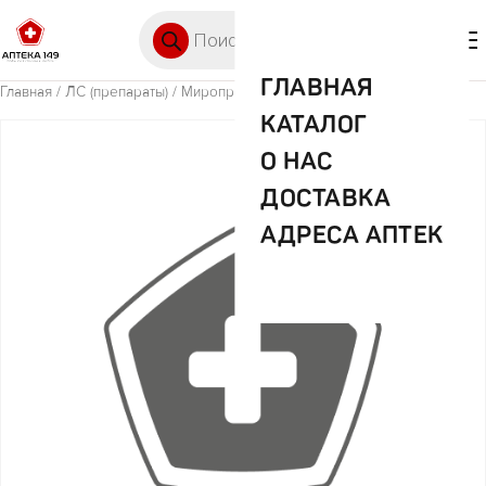
Перейти к содержимому
Поиск товаров
🛒 0
М
ГЛАВНАЯ
Главная
/
ЛС (препараты)
/ Миропристон 0,2 №3 табл.
КАТАЛОГ
О НАС
ДОСТАВКА
АДРЕСА АПТЕК