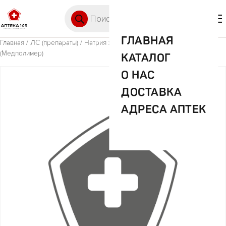
Перейти к содержимому
Поиск товаров
🛒 0
М
ГЛАВНАЯ
Главная
/
ЛС (препараты)
/ Натрия хлорид 0,9% 200мл №40 пласт.
(Медполимер)
КАТАЛОГ
О НАС
ДОСТАВКА
АДРЕСА АПТЕК