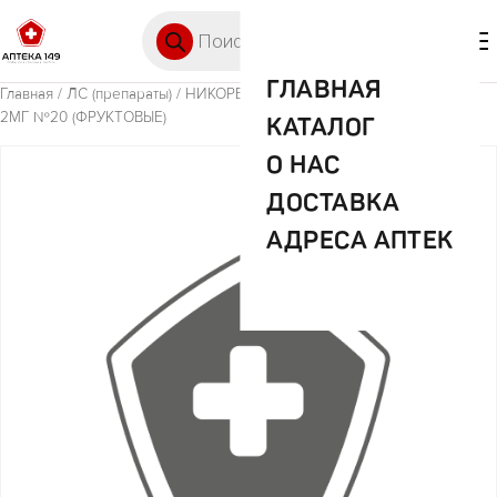
Перейти к содержимому
Поиск товаров
🛒 0
М
ГЛАВНАЯ
Главная
/
ЛС (препараты)
/ НИКОРЕТТЕ ТАБ. Д/РАССАС. П/О ПЛЕН.
2МГ №20 (ФРУКТОВЫЕ)
КАТАЛОГ
О НАС
ДОСТАВКА
АДРЕСА АПТЕК