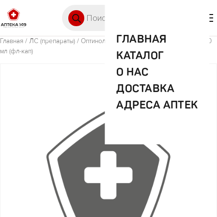
Перейти к содержимому
Поиск товаров
🛒 0
М
ГЛАВНАЯ
Главная
/
ЛС (препараты)
/ Оптинол Тетризолин капли глаз 0.5 мг/мл 10
мл (фл-кап)
КАТАЛОГ
О НАС
ДОСТАВКА
АДРЕСА АПТЕК