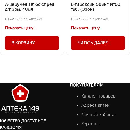
А-церумен Плюс спрей
L-тироксин 50мкг №50
д/пром. 40мл
таб. (Озон)
В наличии в 9 аптеках
В наличии в 7 аптеках
Показать цену
Показать цену
В КОРЗИНУ
ЧИТАТЬ ДАЛЕЕ
ПОКУПАТЕЛЯМ
Каталог товаров
Адреса аптек
Личный кабинет
КАЧЕСТВО ДОСТУПНОЕ
Корзина
КАЖДОМУ!