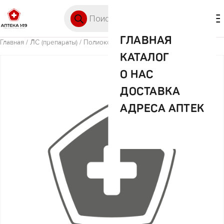
Перейти к содержимому
Поиск товаров
🛒 0
М
ГЛАВНАЯ
Главная
/
ЛС (препараты)
/ Полиоксидоний 6мг №5 фл
КАТАЛОГ
О НАС
ДОСТАВКА
АДРЕСА АПТЕК