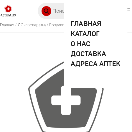
Перейти к содержимому
Поиск товаров
🛒 0
М
ГЛАВНАЯ
Главная
/
ЛС (препараты)
/ Розулип Плюс 5мг+10 мг капс. №30
КАТАЛОГ
О НАС
ДОСТАВКА
АДРЕСА АПТЕК