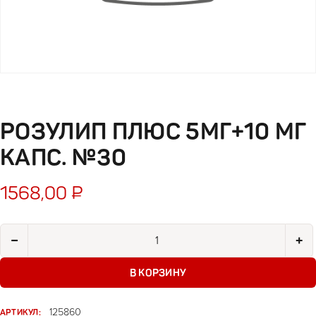
РОЗУЛИП ПЛЮС 5МГ+10 МГ
КАПС. №30
1568,00
₽
Количество товара Розулип Плюс 5мг+10 мг капс. №30
−
+
В КОРЗИНУ
АРТИКУЛ:
125860