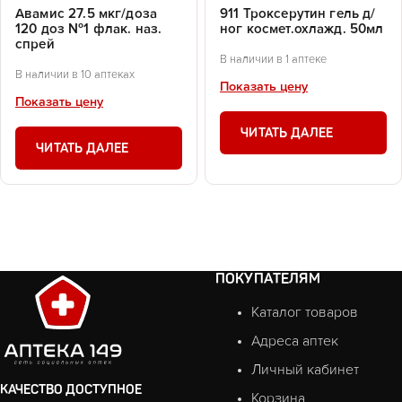
Авамис 27.5 мкг/доза
911 Троксерутин гель д/
120 доз №1 флак. наз.
ног космет.охлажд. 50мл
спрей
В наличии в 1 аптеке
В наличии в 10 аптеках
Показать цену
Показать цену
ЧИТАТЬ ДАЛЕЕ
ЧИТАТЬ ДАЛЕЕ
ПОКУПАТЕЛЯМ
Каталог товаров
Адреса аптек
Личный кабинет
КАЧЕСТВО ДОСТУПНОЕ
Корзина