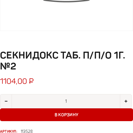
СЕКНИДОКС ТАБ. П/П/О 1Г.
№2
1104,00
₽
Количество товара Секнидокс таб. п/п/о 1г. №2
−
+
В КОРЗИНУ
АРТИКУЛ:
113528