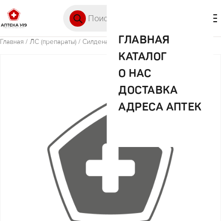
Перейти к содержимому
Поиск товаров
🛒 0
М
ГЛАВНАЯ
Главная
/
ЛС (препараты)
/ Силденафил 100мг №1 таб.
КАТАЛОГ
О НАС
ДОСТАВКА
АДРЕСА АПТЕК