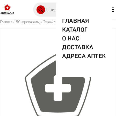
Перейти к содержимому
Поиск товаров
🛒 0
М
ГЛАВНАЯ
Главная
/
ЛС (препараты)
/ ТераФлю Лесные ягоды №10 пор
КАТАЛОГ
О НАС
ДОСТАВКА
АДРЕСА АПТЕК