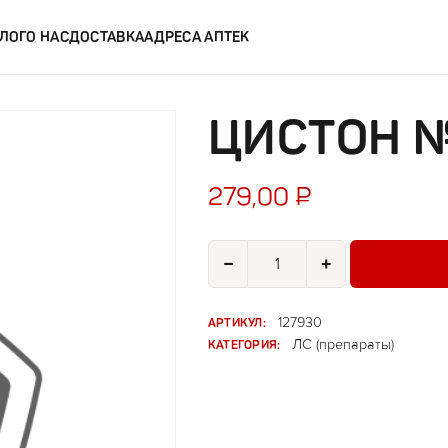
ЛОГ
О НАС
ДОСТАВКА
АДРЕСА АПТЕК
ЦИСТОН №
279,00
₽
Количество товара Цистон №100 
−
+
АРТИКУЛ:
127930
КАТЕГОРИЯ:
ЛС (препараты)