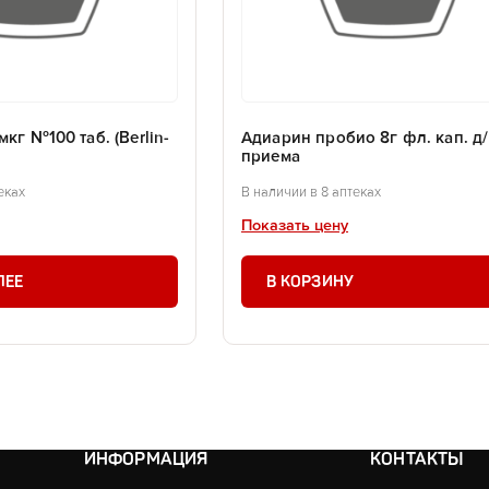
кг №100 таб. (Berlin-
Адиарин пробио 8г фл. кап. д/
приема
еках
В наличии в 8 аптеках
Показать цену
ЛЕЕ
В КОРЗИНУ
ИНФОРМАЦИЯ
КОНТАКТЫ