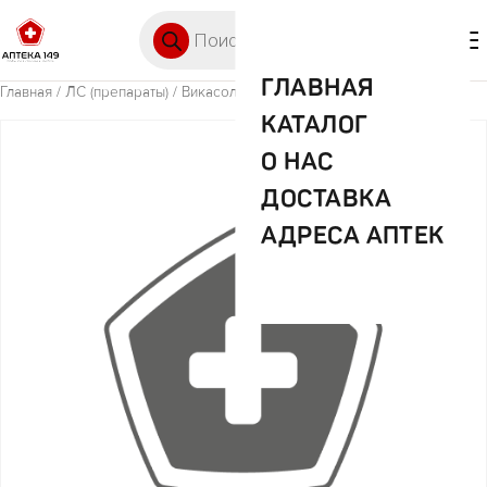
Перейти к содержимому
Поиск товаров
🛒 0
М
ГЛАВНАЯ
Главная
/
ЛС (препараты)
/ Викасол 1% 1мл №10 амп. (ДХФ)
КАТАЛОГ
О НАС
ДОСТАВКА
АДРЕСА АПТЕК