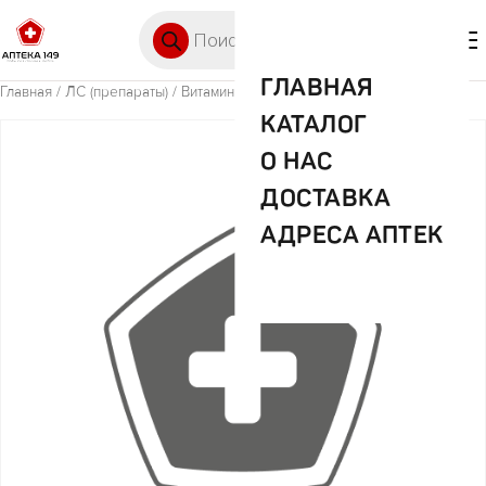
Перейти к содержимому
Поиск товаров
🛒 0
М
ГЛАВНАЯ
Главная
/
ЛС (препараты)
/ Витамин Д3 20000МЕ/мл 10мл
КАТАЛОГ
О НАС
ДОСТАВКА
АДРЕСА АПТЕК