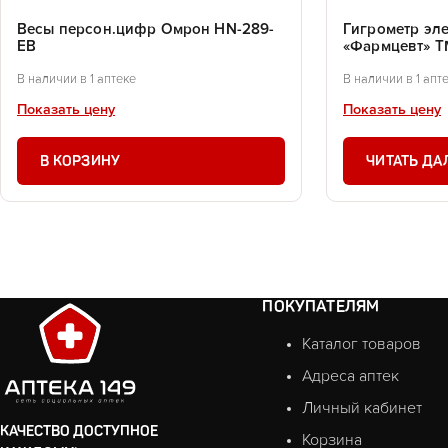
Весы персон.цифр Омрон HN-289-
Гигрометр эл
ЕВ
«Фармцевт» Т
В наличии в 1 аптеке
В наличии в 1 апт
Показать цену
Показать цену
В КОРЗИНУ
ЧИТАТЬ ДА
ПОКУПАТЕЛЯМ
Каталог товаров
Адреса аптек
Личный кабинет
КАЧЕСТВО ДОСТУПНОЕ
Корзина