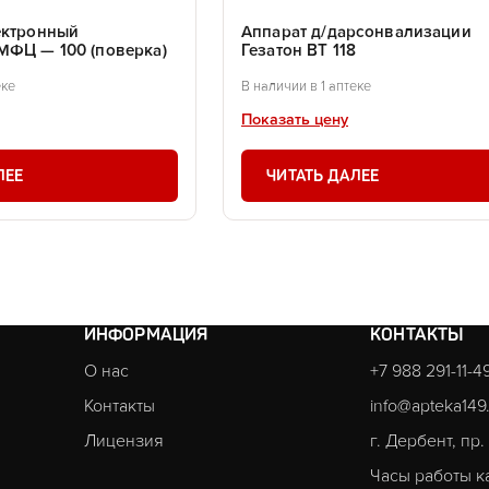
ектронный
Аппарат д/дарсонвализации
МФЦ — 100 (поверка)
Гезатон ВТ 118
еке
В наличии в 1 аптеке
Показать цену
ЛЕЕ
ЧИТАТЬ ДАЛЕЕ
ИНФОРМАЦИЯ
КОНТАКТЫ
О нас
+7 988 291-11-4
Контакты
info@apteka149
Лицензия
г. Дербент, пр
Часы работы к