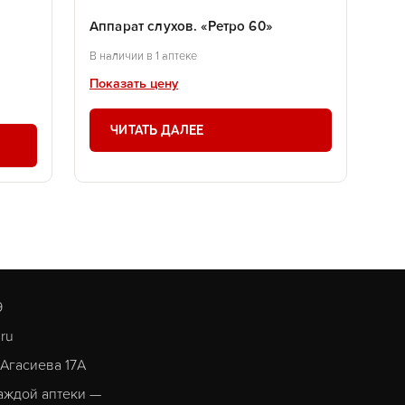
Аппарат слухов. «Ретро 60»
В наличии в 1 аптеке
Показать цену
ЧИТАТЬ ДАЛЕЕ
9
.ru
. Агасиева 17А
аждой аптеки —