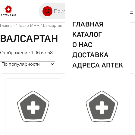
Перейти к содержимому
Поиск товаров
🛒 0
М
ГЛАВНАЯ
Главная
/ Товар МНН / Валсартан
КАТАЛОГ
ВАЛСАРТАН
О НАС
Отображение 1–16 из 58
ДОСТАВКА
АДРЕСА АПТЕК