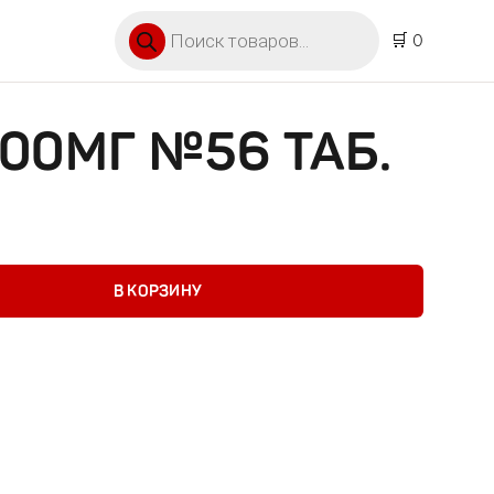
Поиск товаров
🛒 0
00МГ №56 ТАБ.
г №56 таб.
В КОРЗИНУ