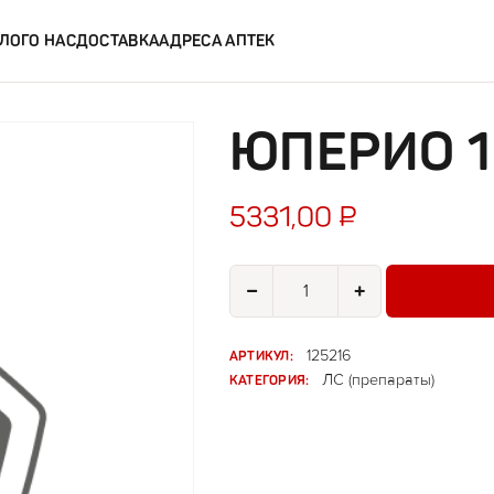
ЛОГ
О НАС
ДОСТАВКА
АДРЕСА АПТЕК
ЮПЕРИО 1
5331,00
₽
Количество товара Юперио 100м
−
+
АРТИКУЛ:
125216
КАТЕГОРИЯ:
ЛС (препараты)