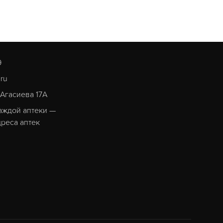
9
.ru
. Агасиева 17А
аждой аптеки —
реса аптек