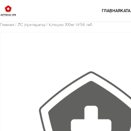
Перейти к содержимому
ГЛАВНАЯ
КАТА
Главная
/
ЛС (препараты)
/ Юперио 100мг №56 таб.