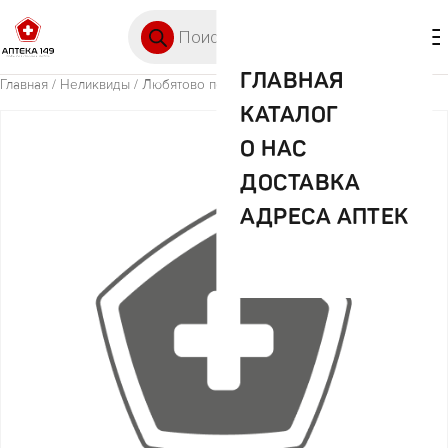
Перейти к содержимому
Поиск товаров
🛒 0
М
ГЛАВНАЯ
Главная
/
Неликвиды
/ Любятово печенье мюсли клюква/изюм 120г
КАТАЛОГ
О НАС
ДОСТАВКА
АДРЕСА АПТЕК