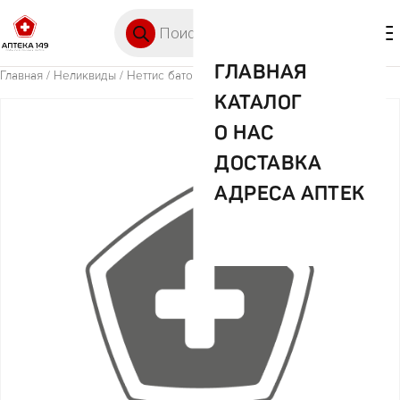
Перейти к содержимому
Поиск товаров
🛒 0
М
ГЛАВНАЯ
Главная
/
Неликвиды
/ Неттис батончик протеин с арахисом 45г
КАТАЛОГ
О НАС
ДОСТАВКА
АДРЕСА АПТЕК