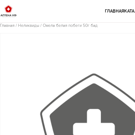
Перейти к содержимому
ГЛАВНАЯ
КАТА
Главная
/
Неликвиды
/ Омела белая побеги 50г бад