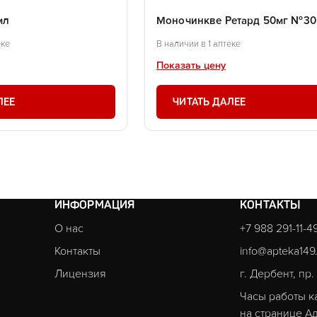
мл
Моночинкве Ретард 50мг №30 
еке
В наличии в 1 аптеке
Показать цену
ЛЕЕ
ЧИТАТЬ ДАЛЕЕ
ИНФОРМАЦИЯ
КОНТАКТЫ
О нас
+7 988 291-11-4
Контакты
info@apteka149
Лицензия
г. Дербент, пр
Часы работы к
на странице
Ад