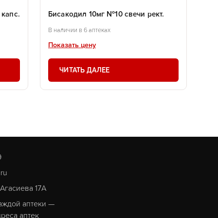
капс.
Бисакодил 10мг №10 свечи рект.
В наличии в 6 аптеках
Показать цену
ЧИТАТЬ ДАЛЕЕ
9
.ru
. Агасиева 17А
аждой аптеки —
реса аптек