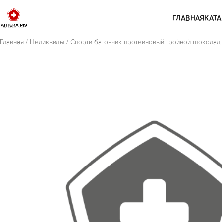
Перейти к содержимому
ГЛАВНАЯ
КАТА
Главная
/
Неликвиды
/ Спорти батончик протеиновый тройной шоколад