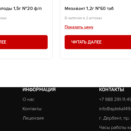
лоды 1,5г №20 ф/п
Мезавант 1,2г №60 таб
еках
В наличии в 2 аптеках
Показать цену
ЛЕЕ
ЧИТАТЬ ДАЛЕЕ
ИНФОРМАЦИЯ
КОНТАКТЫ
О нас
+7 988 291-11-4
Контакты
info@apteka149
Лицензия
г. Дербент, пр
Часы работы к