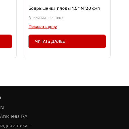
Боярышника плоды 1,5г №20 ф/п
В наличии в 1 аптеке
Показать цену
ЧИТАТЬ ДАЛЕЕ
9
.ru
. Агасиева 17А
аждой аптеки —