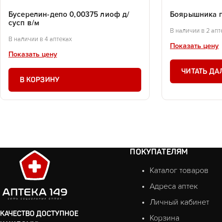
Бусерелин-депо 0,00375 лиоф д/
Боярышника п
сусп в/м
В наличии в 2 апт
В наличии в 4 аптеках
Показать цену
Показать цену
ЧИТАТЬ ДА
В КОРЗИНУ
ПОКУПАТЕЛЯМ
Каталог товаров
Адреса аптек
Личный кабинет
КАЧЕСТВО ДОСТУПНОЕ
Корзина