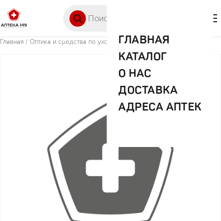
Перейти к содержимому
Поиск товаров
🛒 0
М
ГЛАВНАЯ
Главная
/
Оптика и средства по уходу
/ Очки глаукомные 204-1
КАТАЛОГ
О НАС
ДОСТАВКА
АДРЕСА АПТЕК