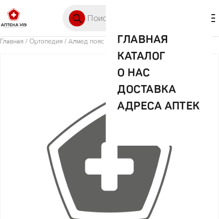
Перейти к содержимому
Поиск товаров
🛒 0
М
ГЛАВНАЯ
Главная
/
Ортопедия
/ Алмед пояс из овцы
КАТАЛОГ
О НАС
ДОСТАВКА
АДРЕСА АПТЕК