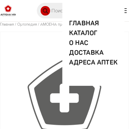
Перейти к содержимому
Поиск товаров
🛒 0
М
ГЛАВНАЯ
Главная
/
Ортопедия
/ АМОЕНА протез арт 290 р-р 4
КАТАЛОГ
О НАС
ДОСТАВКА
АДРЕСА АПТЕК