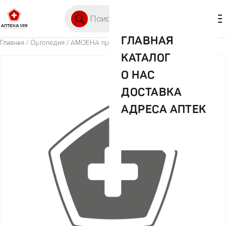
Перейти к содержимому
Поиск товаров
🛒 0
М
ГЛАВНАЯ
Главная
/
Ортопедия
/ АМОЕНА протез арт 290 р-р 6
КАТАЛОГ
О НАС
ДОСТАВКА
АДРЕСА АПТЕК