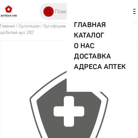
Перейти к содержимому
Поиск товаров
🛒 0
М
ГЛАВНАЯ
Главная
/
Ортопедия
/ Эргоформа чулки антиэмбол. 2 класс р.4
цв.белый арт. 287
КАТАЛОГ
О НАС
ДОСТАВКА
АДРЕСА АПТЕК