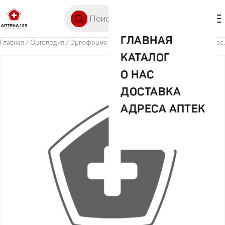
Перейти к содержимому
Поиск товаров
🛒 0
М
ГЛАВНАЯ
Главная
/
Ортопедия
/ Эргоформа чулки антиэмболические р 3 2 класс.
КАТАЛОГ
О НАС
ДОСТАВКА
АДРЕСА АПТЕК