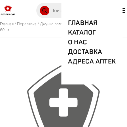
Перейти к содержимому
Поиск товаров
🛒 0
М
ГЛАВНАЯ
Главная
/
Перевязка
/ Джунис полотенца однораз.неткан.22*20см
60шт
КАТАЛОГ
О НАС
ДОСТАВКА
АДРЕСА АПТЕК