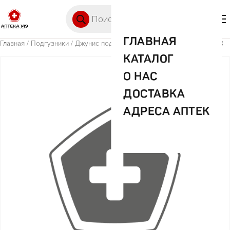
Перейти к содержимому
Поиск товаров
🛒 0
М
ГЛАВНАЯ
Главная
/
Подгузники
/ Джунис подгузники-трусики р.ХL (12-17кг) №38
КАТАЛОГ
О НАС
ДОСТАВКА
АДРЕСА АПТЕК