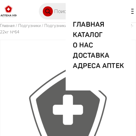
Перейти к содержимому
Поиск товаров
🛒 0
М
ГЛАВНАЯ
Главная
/
Подгузники
/ Подгузники Хаггис 5 Ультра Комфорт д/мал 12-
22кг №64
КАТАЛОГ
О НАС
ДОСТАВКА
АДРЕСА АПТЕК