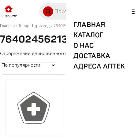
Перейти к содержимому
Поиск товаров
🛒 0
М
ГЛАВНАЯ
Главная
/ Товар Штрихкод / 7640245621351
КАТАЛОГ
7640245621351
О НАС
Отображение единственного товара
ДОСТАВКА
АДРЕСА АПТЕК