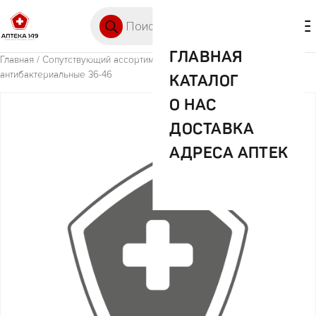
Перейти к содержимому
Поиск товаров
🛒 0
М
ГЛАВНАЯ
Главная
/
Сопутствующий ассортимент (прочее)
/ Дамавик стельки
антибактериальные 36-46
КАТАЛОГ
О НАС
ДОСТАВКА
АДРЕСА АПТЕК