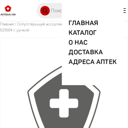
Перейти к содержимому
Поиск товаров
🛒 0
М
ГЛАВНАЯ
Главная
/
Сопутствующий ассортимент (прочее)
/ Гребень лей арт
021004 с ручкой
КАТАЛОГ
О НАС
ДОСТАВКА
АДРЕСА АПТЕК