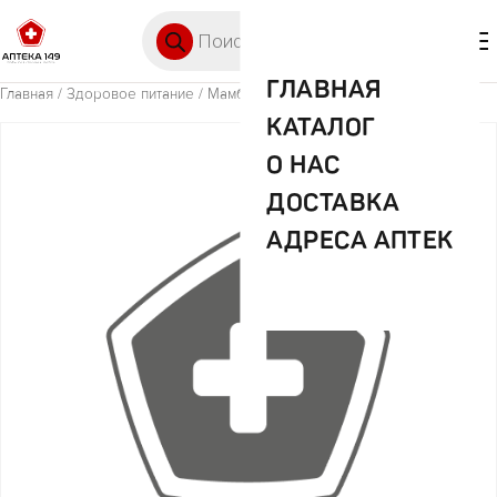
Перейти к содержимому
Поиск товаров
🛒 0
М
ГЛАВНАЯ
Главная
/
Здоровое питание
/ Мамба конфеты Волшебный твист 70г
КАТАЛОГ
О НАС
ДОСТАВКА
АДРЕСА АПТЕК